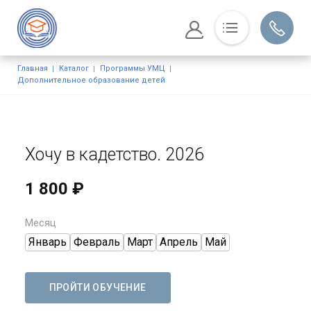
Основная навигация
Строка навигации
Главная
Каталог
Программы УМЦ
Сведения об образовательной
Дополнительное образование детей
организации
Методическое объединение
Программы УМЦ
Хочу в кадетство. 2026
Журнал
Контакты
1 800 ₽
Месяц
Январь
Февраль
Март
Апрель
Май
ПРОЙТИ ОБУЧЕНИЕ